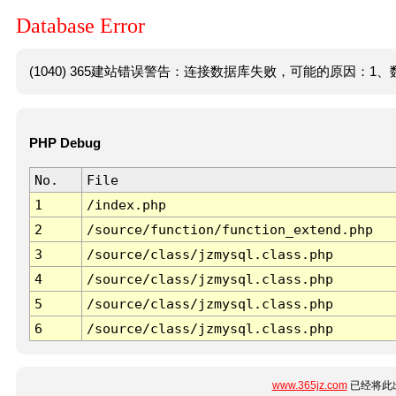
Database Error
(1040) 365建站错误警告：连接数据库失败，可能的原因：1、数
PHP Debug
No.
File
1
/index.php
2
/source/function/function_extend.php
3
/source/class/jzmysql.class.php
4
/source/class/jzmysql.class.php
5
/source/class/jzmysql.class.php
6
/source/class/jzmysql.class.php
www.365jz.com
已经将此