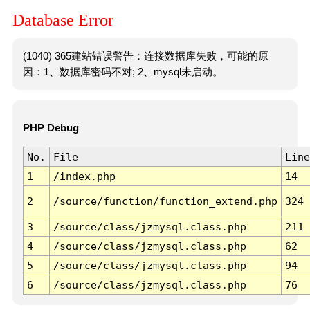
Database Error
(1040) 365建站错误警告：连接数据库失败，可能的原
因：1、数据库密码不对; 2、mysql未启动。
PHP Debug
No.
File
Line
1
/index.php
14
2
/source/function/function_extend.php
324
3
/source/class/jzmysql.class.php
211
4
/source/class/jzmysql.class.php
62
5
/source/class/jzmysql.class.php
94
6
/source/class/jzmysql.class.php
76