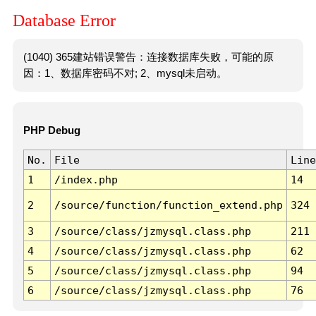
Database Error
(1040) 365建站错误警告：连接数据库失败，可能的原
因：1、数据库密码不对; 2、mysql未启动。
PHP Debug
No.
File
Line
1
/index.php
14
2
/source/function/function_extend.php
324
3
/source/class/jzmysql.class.php
211
4
/source/class/jzmysql.class.php
62
5
/source/class/jzmysql.class.php
94
6
/source/class/jzmysql.class.php
76