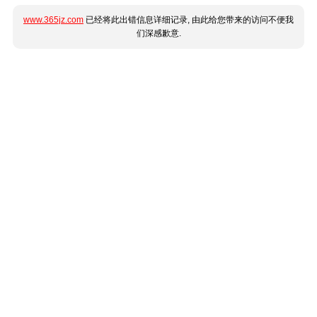
www.365jz.com
已经将此出错信息详细记录, 由此给您带来的访问不便我
们深感歉意.