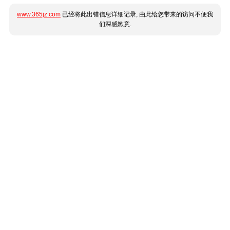
www.365jz.com
已经将此出错信息详细记录, 由此给您带来的访问不便我
们深感歉意.