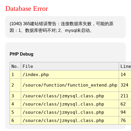
Database Error
(1040) 365建站错误警告：连接数据库失败，可能的原
因：1、数据库密码不对; 2、mysql未启动。
PHP Debug
No.
File
Line
1
/index.php
14
2
/source/function/function_extend.php
324
3
/source/class/jzmysql.class.php
211
4
/source/class/jzmysql.class.php
62
5
/source/class/jzmysql.class.php
94
6
/source/class/jzmysql.class.php
76