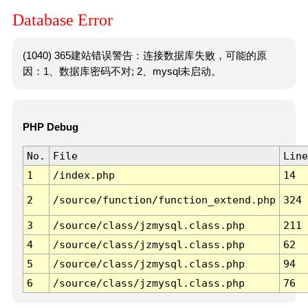
Database Error
(1040) 365建站错误警告：连接数据库失败，可能的原
因：1、数据库密码不对; 2、mysql未启动。
PHP Debug
No.
File
Line
1
/index.php
14
2
/source/function/function_extend.php
324
3
/source/class/jzmysql.class.php
211
4
/source/class/jzmysql.class.php
62
5
/source/class/jzmysql.class.php
94
6
/source/class/jzmysql.class.php
76