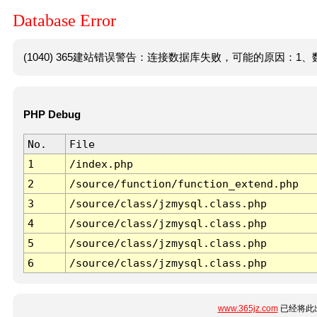
Database Error
(1040) 365建站错误警告：连接数据库失败，可能的原因：1、数
PHP Debug
No.
File
1
/index.php
2
/source/function/function_extend.php
3
/source/class/jzmysql.class.php
4
/source/class/jzmysql.class.php
5
/source/class/jzmysql.class.php
6
/source/class/jzmysql.class.php
www.365jz.com
已经将此