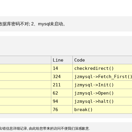
据库密码不对; 2、mysql未启动。
Line
Code
14
checkredirect()
324
jzmysql->Fetch_First(
211
jzmysql->Init()
62
jzmysql->Open()
94
jzmysql->halt()
76
break()
出错信息详细记录, 由此给您带来的访问不便我们深感歉意.