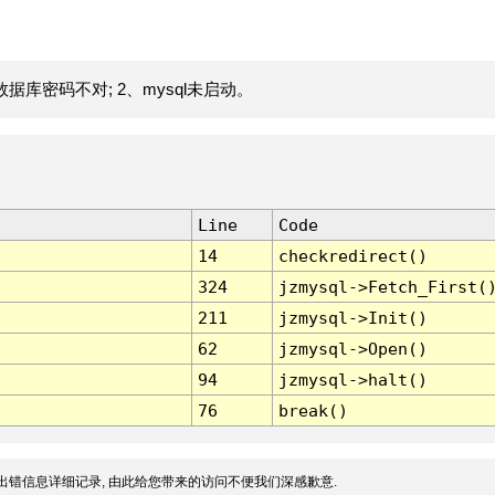
据库密码不对; 2、mysql未启动。
Line
Code
14
checkredirect()
324
jzmysql->Fetch_First(
211
jzmysql->Init()
62
jzmysql->Open()
94
jzmysql->halt()
76
break()
出错信息详细记录, 由此给您带来的访问不便我们深感歉意.