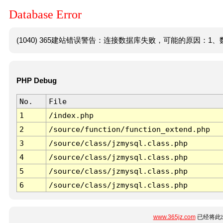
Database Error
(1040) 365建站错误警告：连接数据库失败，可能的原因：1、数
PHP Debug
No.
File
1
/index.php
2
/source/function/function_extend.php
3
/source/class/jzmysql.class.php
4
/source/class/jzmysql.class.php
5
/source/class/jzmysql.class.php
6
/source/class/jzmysql.class.php
www.365jz.com
已经将此