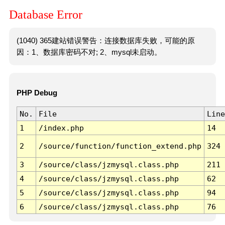
Database Error
(1040) 365建站错误警告：连接数据库失败，可能的原
因：1、数据库密码不对; 2、mysql未启动。
PHP Debug
No.
File
Line
1
/index.php
14
2
/source/function/function_extend.php
324
3
/source/class/jzmysql.class.php
211
4
/source/class/jzmysql.class.php
62
5
/source/class/jzmysql.class.php
94
6
/source/class/jzmysql.class.php
76