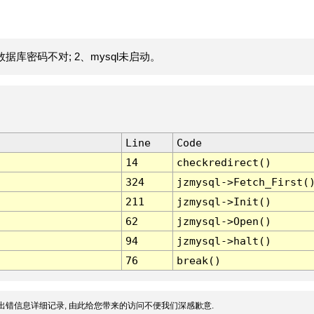
据库密码不对; 2、mysql未启动。
Line
Code
14
checkredirect()
324
jzmysql->Fetch_First(
211
jzmysql->Init()
62
jzmysql->Open()
94
jzmysql->halt()
76
break()
出错信息详细记录, 由此给您带来的访问不便我们深感歉意.