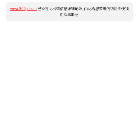
www.365jz.com
已经将此出错信息详细记录, 由此给您带来的访问不便我
们深感歉意.