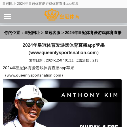
皇冠网址-2024年皇冠体育爱游戏体育直播app苹果
（www.queenlysportsnation.com）
你的位置：
皇冠网址
>
皇冠客服
> 2024年皇冠体育爱游戏体育直播
2024年皇冠体育爱游戏体育直播app苹果
app苹果（www.queenlysportsnation.com）
（www.queenlysportsnation.com）
发布日期：2024-12-07 01:11 点击次数：213
2024年皇冠体育爱游戏体育直播app苹果
（www.queenlysportsnation.com）