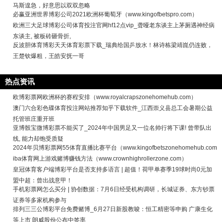
马斯遑急，好意思以双双忽略
必赢亚洲世界博彩公司2021欧洲杯葡萄牙（www.kingofbetspro.com）
欧洲三大足球博彩公司体育投注官网hf12点vip_聋哑老东谈主上茅厕遇神经病
东谈主, 被板砖砸骨折,
反波胆体育博彩天天体育彩票下载_瑞典给国乒放水！林诗栋梁靖崑仍连败，
王楚钦爆粗，王皓安抚一哥
热点资讯
欧博彩票网欧洲杯的赛程安排（www.royalcrapszonehomehub.com）
澳门六合彩色碟体育投注网站推荐知乎下载软件_江西崇义县总工会暑期公益
托管班庄重开班
亚博骰宝微博彩票不能买了_2024年中国男足又一位名帅行将下课! 曾带队出
线, 能力却饱受质疑
2024年贝博彩票网55体育直播比赛平台（www.kingofbetszonehomehub.com
iba体育网上游戏赌博赚钱方法（www.crownhighrollerzone.com）
皇冠体育客户端博彩平台是否支持多语言 | 超值！荷甲单赛季19球时尚0元加
盟中超：曾出战意甲！
手机彩票网怎么买分 | 协创数据：7月6日经受机构调研，长城证券、东方钞票
证券等多家机构参与
排列三三公博彩平台免费赌博_6月27日新股教唆：恒工精密等申购 广康生化
等上市 朗威股份公布中签率