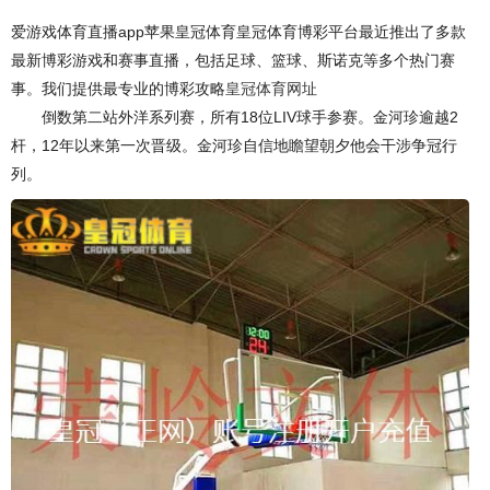
爱游戏体育直播app苹果皇冠体育皇冠体育博彩平台最近推出了多款
最新博彩游戏和赛事直播，包括足球、篮球、斯诺克等多个热门赛
事。我们提供最专业的博彩攻略
皇冠体育网址
倒数第二站外洋系列赛，所有18位LIV球手参赛。金河珍逾越2
杆，12年以来第一次晋级。金河珍自信地瞻望朝夕他会干涉争冠行
列。