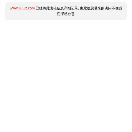
www.365jz.com
已经将此出错信息详细记录, 由此给您带来的访问不便我
们深感歉意.