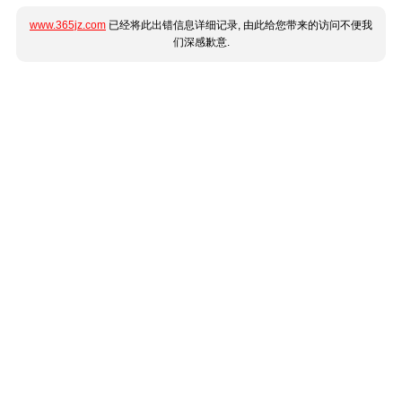
www.365jz.com
已经将此出错信息详细记录, 由此给您带来的访问不便我
们深感歉意.