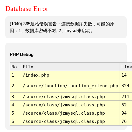
Database Error
(1040) 365建站错误警告：连接数据库失败，可能的原
因：1、数据库密码不对; 2、mysql未启动。
PHP Debug
No.
File
Line
1
/index.php
14
2
/source/function/function_extend.php
324
3
/source/class/jzmysql.class.php
211
4
/source/class/jzmysql.class.php
62
5
/source/class/jzmysql.class.php
94
6
/source/class/jzmysql.class.php
76