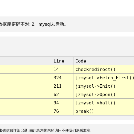
据库密码不对; 2、mysql未启动。
Line
Code
14
checkredirect()
324
jzmysql->Fetch_First(
211
jzmysql->Init()
62
jzmysql->Open()
94
jzmysql->halt()
76
break()
出错信息详细记录, 由此给您带来的访问不便我们深感歉意.