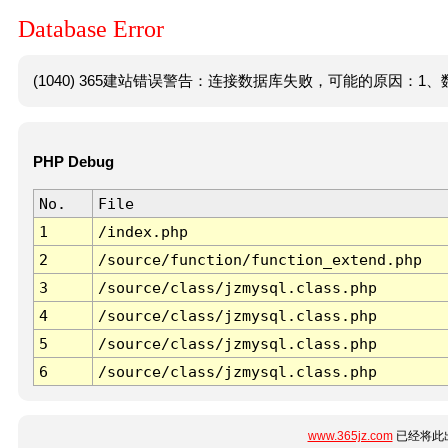
Database Error
(1040) 365建站错误警告：连接数据库失败，可能的原因：1、数
PHP Debug
No.
File
1
/index.php
2
/source/function/function_extend.php
3
/source/class/jzmysql.class.php
4
/source/class/jzmysql.class.php
5
/source/class/jzmysql.class.php
6
/source/class/jzmysql.class.php
www.365jz.com
已经将此