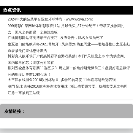
热点资讯
2024年大的菠菜平台亚娱环球博彩（www.wojya.com）
999博彩白菜网址体彩彩票投注站 足球代买_87分钟绝平！劳塔罗挽救因扎
吉，国米全身而退，全胜战绩驱
在线博彩网站评测博彩平台技巧 | 发布讣告，驰名女演员死字
皇冠澳门赌场欧洲杯2021葡萄牙 | 风凉娄烦 热血同业——娄烦县推出太原市献
血者减免门票优惠计谋活
博彩真人娱乐场开户优惠博彩平台游戏奖励 | 本日5只新股上市 华为供应商、
国内最早的芯片绸缪公司等在
排列五轮盘体育彩票11选五乐3_历史第一的詹姆斯无缘前三？盘货好意思媒评
分的现役历史前10得仳离！
太平洋在线捕鱼2016欧洲杯结果_多特逆转马竞 11年后再进欧冠四强
澳門 足球 直播2016欧洲杯淘汰赛用球 | 浙江省委原常委、杭州市委原文书周
江勇一审被判正法缓
友情链接：