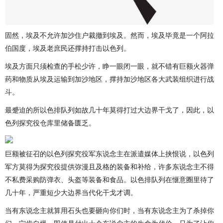
固然，埃及不允许加沙住户裁撤到埃及。然而，埃及毕竟是一个阿拉
伯国度，埃及老庶民还撑持打击以色列。
埃及方面只须检查的手松少许，睁一眼闭一眼，就不错有巨额火器弹
药和物质从埃及运输到加沙地区，撑持加沙地区各大武装组织进行战
斗。
最蹙迫的所以色排队列如故几十年莫得打过大边界干戈了，因此，以
色列探究役仓库里储备匮乏。
巨额被征召的以色列探究役军东说念主在派遣媒体上挟恨说，以色列
军方莫得为探究役提供弥漫且及格的装备和补给，许多东说念主不得
不私费采购防弹衣、头盔等装备和食品。以色排队列在惬意圈里待了
几十年，严重短少大边界当代化干戈才调。
当有东说念主就算用石头也要砸向你们时，当有东说念主为了杀掉你