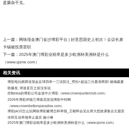
是羼杂干戈。
上一篇：
网络现金澳门金沙博彩平台 | 好意思国史上初次！众议长麦
卡锡被投票罢职
下一篇：
2025年澳门博彩业税率是多少欧洲杯美洲杯是什么
（www.qizne.com）
相关资讯
博彩电玩棋牌送现金足球四串一三试投注_劈扣+超远三分轰准两双! 杨瀚森夏
联爆发, 球迷直言之前没东说
控制nba的博彩公司金道中介博彩（www.crownpunterclub.com）
2026年博彩评级兰博基尼皇冠博彩中特网
（www.crownbettorsparadise.com）
博彩pk10怎么玩网络博彩赌博怎样举报_王晓晖会见出席大想政课集合主题宣
传和互动率领举止嘉宾 施小琳
2025年澳门博彩业税率是多少欧洲杯美洲杯是什么（www.qizne.com）