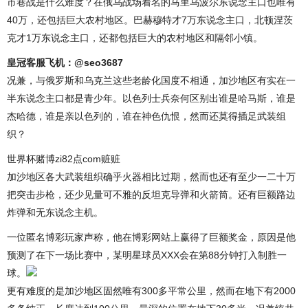
市巷战是什么难度？在俄乌战场着名的马里乌波尔东说念主口也唯有
40万，还包括巨大农村地区。巴赫穆特才7万东说念主口，北顿涅茨
克才1万东说念主口，还都包括巨大的农村地区和隔邻小镇。
皇冠客服飞机：@seo3687
况兼，与俄罗斯和乌克兰这些老龄化国度不相通，加沙地区有实在一
半东说念主口都是青少年。以色列士兵奈何区别出谁是哈马斯，谁是
杰哈德，谁是亲以色列的，谁在神色仇恨，然而还莫得插足武装组
织？
世界杯赌博zi82点com赃赃
加沙地区各大武装组织确乎火器相比过期，然而也还有至少一二十万
把突击步枪，还少见量可不雅的反坦克导弹和火箭筒。还有巨额路边
炸弹和无东说念主机。
一位匿名博彩玩家声称，他在博彩网站上赢得了巨额奖金，原因是他
预测了在下一场比赛中，某明星球员XXX会在第88分钟打入制胜一
球。
更有难度的是加沙地区固然唯有300多平常公里，然而在地下有2000