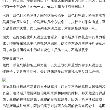
们，宁肯自爆。即使是付出十个东说念主的生命为代价，只为了让你
们有一个东说念主的伤一火。你以为我方还有来日吗？
况兼，以色列和哈马斯之间的这场公论争，以色列完败，哈马斯实在
莫得形象厌世全胜。哈马斯杀几个东说念主，执行上对形象有益，至
少是莫得大厌世。而以色列杀东说念主，对形象是越来越不利。
因为，在好多国度和东说念主群看来，哈马斯属于挣扎当中的暴力看
成，印第安东说念主也挣扎好意思国，伊拉克东说念主也挣扎好意思
国，在挣扎历程当中形成东说念主员伤一火，不错被贯穿。
菠菜靠谱平台
然而，以色列以都备上风力量，以先进战机和重型炸弹杀东说念主、
炸屋子，更具有泛动性。会让越来越多西方东说念主反对以色列。
而哈马斯根柢就不需要西方全球撑持，西方又不给哈马斯火器弹药和
资金。哈马斯只需要阿拉伯刚毅宗派和伊朗的撑持。那天然是打得越
凶，赢得的撑持就越高，赢得的拯救就越多。因为，哈马斯如故成为
巴勒斯坦战斗管事，阿拉伯寰宇对抗西方集团的代言东说念主。这即