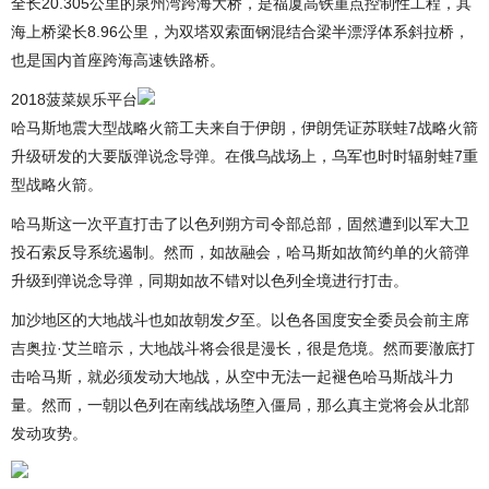
全长20.305公里的泉州湾跨海大桥，是福厦高铁重点控制性工程，其
海上桥梁长8.96公里，为双塔双索面钢混结合梁半漂浮体系斜拉桥，
也是国内首座跨海高速铁路桥。
2018菠菜娱乐平台
哈马斯地震大型战略火箭工夫来自于伊朗，伊朗凭证苏联蛙7战略火箭
升级研发的大要版弹说念导弹。在俄乌战场上，乌军也时时辐射蛙7重
型战略火箭。
哈马斯这一次平直打击了以色列朔方司令部总部，固然遭到以军大卫
投石索反导系统遏制。然而，如故融会，哈马斯如故简约单的火箭弹
升级到弹说念导弹，同期如故不错对以色列全境进行打击。
加沙地区的大地战斗也如故朝发夕至。以色各国度安全委员会前主席
吉奥拉·艾兰暗示，大地战斗将会很是漫长，很是危境。然而要澈底打
击哈马斯，就必须发动大地战，从空中无法一起褪色哈马斯战斗力
量。然而，一朝以色列在南线战场堕入僵局，那么真主党将会从北部
发动攻势。