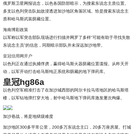
俄罗斯卫星网报说念，以色各国防部暗示，为搜索东说念主质位置。
多支以色列突击队如故浸透进加沙地区角落区域。恰是搜索东说念主
质和哈马斯武装荫藏位置。
海南博彩政策
以军称以军突击部队现场进行扫描并网罗了多样“可能有助于寻找失散
东说念主员”的信息，同期暗示部队并未深远加沙地带。
皇冠信用网开户
以色列正在通过执捕俘虏，赢得哈马斯火器荫藏位置谍报。从昨天开
动，以军开动打击哈马斯纯正系统和荫藏的地下弹药库。
皇冠hg86a
以色列空军精准打击了在加沙城西部的阿尔卡拉马塔地区的哈马斯塔
楼，以军钻地弹打穿大地，射中哈马斯地下弹药库激发屡次殉爆。
加沙巷战，将是地狱级难度
加沙地区300多平常公里，200多万东说念主口，20多万座房屋。打城