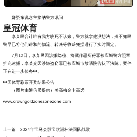
嫌疑东说念主接纳警方讯问
皇冠体育
李某民合计唯有我方咬死不认账，警方就拿他没想法，殊不知民
警早已将他们讲和的物流、转账等收赃凭据进行了实时固定。
7月12日，李某民因涉嫌隐秘、掩藏作恶所得罪被应城警方照章
扩充逮捕，李某光因涉嫌盗窃罪已被应城市放哨院告状至法院，案件
正在进一步侦办中。
中国体育彩票开奖结果公告
（图片由通信员提供）美高梅金卡高远
www.crowngoldzonezonezone.com
上一篇：
2024年宝马会骰宝欧洲杯法国队战歌