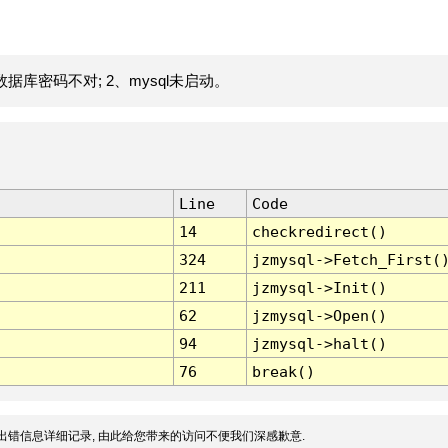
据库密码不对; 2、mysql未启动。
Line
Code
14
checkredirect()
324
jzmysql->Fetch_First(
211
jzmysql->Init()
62
jzmysql->Open()
94
jzmysql->halt()
76
break()
出错信息详细记录, 由此给您带来的访问不便我们深感歉意.