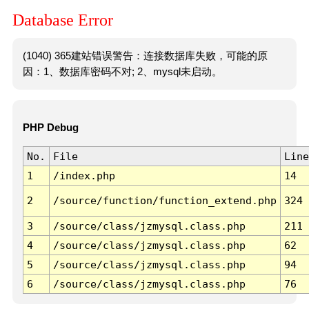
Database Error
(1040) 365建站错误警告：连接数据库失败，可能的原
因：1、数据库密码不对; 2、mysql未启动。
PHP Debug
No.
File
Line
1
/index.php
14
2
/source/function/function_extend.php
324
3
/source/class/jzmysql.class.php
211
4
/source/class/jzmysql.class.php
62
5
/source/class/jzmysql.class.php
94
6
/source/class/jzmysql.class.php
76