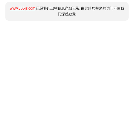
www.365jz.com
已经将此出错信息详细记录, 由此给您带来的访问不便我
们深感歉意.