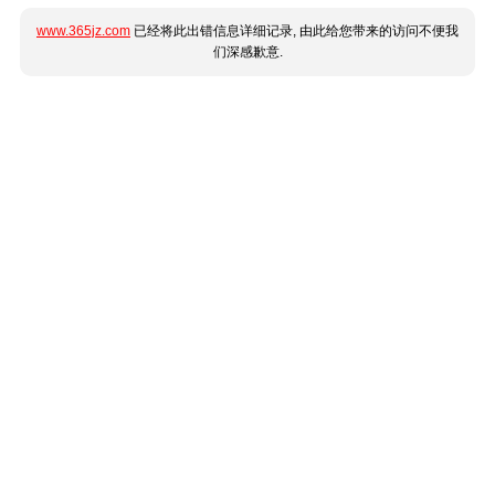
www.365jz.com
已经将此出错信息详细记录, 由此给您带来的访问不便我
们深感歉意.