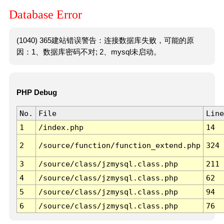
Database Error
(1040) 365建站错误警告：连接数据库失败，可能的原
因：1、数据库密码不对; 2、mysql未启动。
PHP Debug
No.
File
Line
1
/index.php
14
2
/source/function/function_extend.php
324
3
/source/class/jzmysql.class.php
211
4
/source/class/jzmysql.class.php
62
5
/source/class/jzmysql.class.php
94
6
/source/class/jzmysql.class.php
76