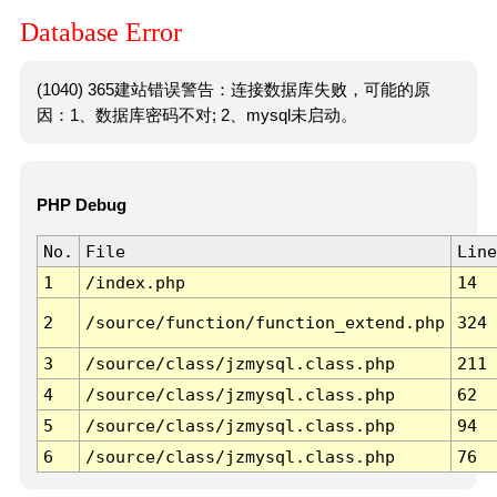
Database Error
(1040) 365建站错误警告：连接数据库失败，可能的原
因：1、数据库密码不对; 2、mysql未启动。
PHP Debug
No.
File
Line
1
/index.php
14
2
/source/function/function_extend.php
324
3
/source/class/jzmysql.class.php
211
4
/source/class/jzmysql.class.php
62
5
/source/class/jzmysql.class.php
94
6
/source/class/jzmysql.class.php
76