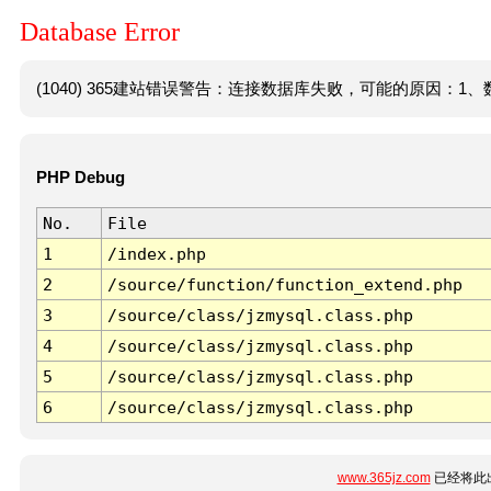
Database Error
(1040) 365建站错误警告：连接数据库失败，可能的原因：1、数
PHP Debug
No.
File
1
/index.php
2
/source/function/function_extend.php
3
/source/class/jzmysql.class.php
4
/source/class/jzmysql.class.php
5
/source/class/jzmysql.class.php
6
/source/class/jzmysql.class.php
www.365jz.com
已经将此