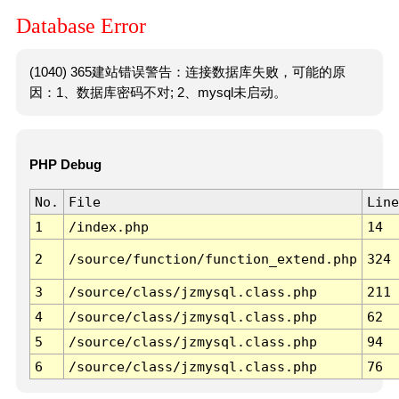
Database Error
(1040) 365建站错误警告：连接数据库失败，可能的原
因：1、数据库密码不对; 2、mysql未启动。
PHP Debug
No.
File
Line
1
/index.php
14
2
/source/function/function_extend.php
324
3
/source/class/jzmysql.class.php
211
4
/source/class/jzmysql.class.php
62
5
/source/class/jzmysql.class.php
94
6
/source/class/jzmysql.class.php
76